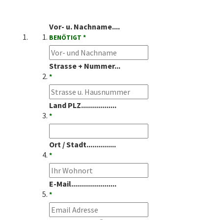
Vor- u. Nachname....
BENÖTIGT *
Strasse + Nummer...
*
Land PLZ..................
*
Ort / Stadt...............
*
E-Mail.......................
*