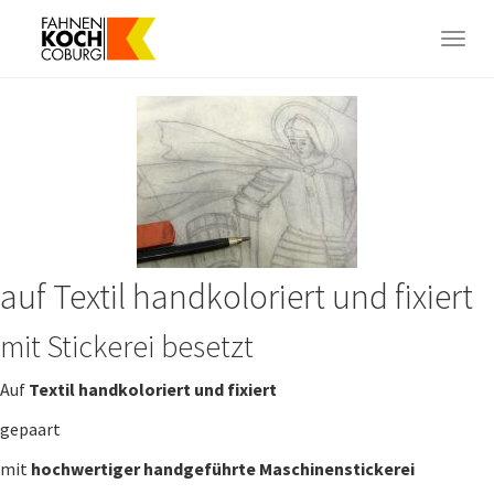
Skip
to
Togg
main
navig
content
auf Textil handkoloriert und fixiert
mit Stickerei besetzt
Auf
Textil handkoloriert und fixiert
gepaart
mit
hochwertiger handgeführte Maschinenstickerei