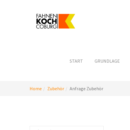
Skip
to
main
content
START
GRUNDLAGE
You
Home
Zubehör
Anfrage Zubehör
are
here: