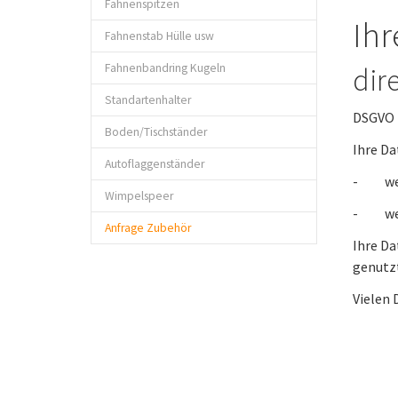
Fahnenspitzen
Ih
Fahnenstab Hülle usw
Fahnenbandring Kugeln
dir
Standartenhalter
DSGVO
Boden/Tischständer
Ihre Da
Autoflaggenständer
- werd
Wimpelspeer
- werd
Anfrage Zubehör
Ihre D
genut
Vielen 