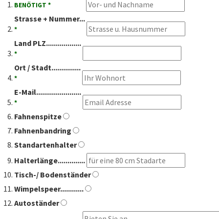
BENÖTIGT *
Strasse + Nummer...
*
Land PLZ..................
*
Ort / Stadt...............
*
E-Mail.......................
*
Fahnenspitze
Fahnenbandring
Standartenhalter
Halterlänge..............
Tisch-/ Bodenständer
Wimpelspeer............
Autoständer