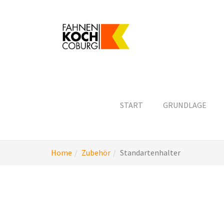
Skip
to
main
content
START
GRUNDLAGE
You
Home
Zubehör
Standartenhalter
are
here: