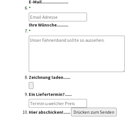
E-Mail.......................
*
Ihre Wünsche..........
*
Zeichnung laden......
Ein Liefertermin?......
Hier abschicken!......