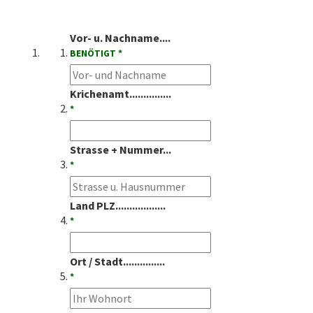
Vor- u. Nachname....
BENÖTIGT *
Krichenamt...............
*
Strasse + Nummer...
*
Land PLZ..................
*
Ort / Stadt...............
*